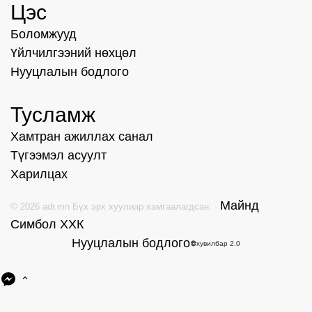
Цэс
Боломжууд
Үйлчилгээний нөхцөл
Нууцлалын бодлого
Тусламж
Хамтран ажиллах санал
Түгээмэл асуулт
Харилцах
Майнд
© 2026 adr.mn Бүх эрх хуулиар хамгаалагдсан. ·
Симбол ХХК
Нууцлалын бодлого
language
хувилбар 2.0
keyboard_arrow_up