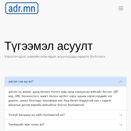
Түгээмэл асуулт
Хэрэглэгчдээс хамгийн олон ирдэг асуултуудад хариулт бэлтгэлээ.
adr.mn гэж юу вэ?
adr.mn нь жижиг, дунд бизнес болон хувь хүнд зориулсан вэбсайт бүтээх, QR
код, URL богиносгогч, маягт болон чатбот зэрэг цахим хэрэгслүүдийг нэг
дороос санал болгодог платформ юм. Код бичих мэдлэггүй хүн ч хэдхэн
минутын дотор өөрийн вэбсайтыг босгох боломжтой.
Үнэгүй багцаар юу хийх боломжтой вэ?
Төлбөрийг яаж төлөх вэ?