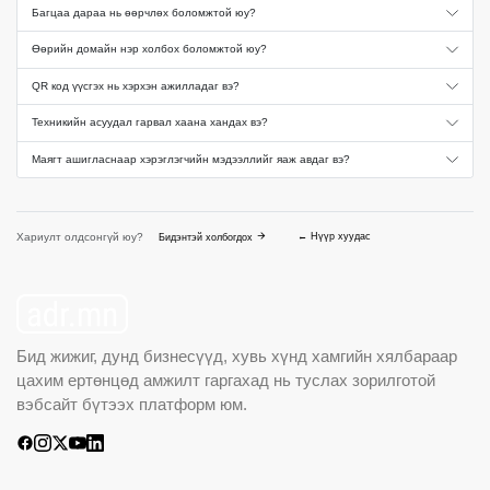
Багцаа дараа нь өөрчлөх боломжтой юу?
Өөрийн домайн нэр холбох боломжтой юу?
QR код үүсгэх нь хэрхэн ажилладаг вэ?
Техникийн асуудал гарвал хаана хандах вэ?
Маягт ашигласнаар хэрэглэгчийн мэдээллийг яаж авдаг вэ?
arrow_forward
Хариулт олдсонгүй юу?
← Нүүр хуудас
Бидэнтэй холбогдох
Бид жижиг, дунд бизнесүүд, хувь хүнд хамгийн хялбараар
цахим ертөнцөд амжилт гаргахад нь туслах зорилготой
вэбсайт бүтээх платформ юм.